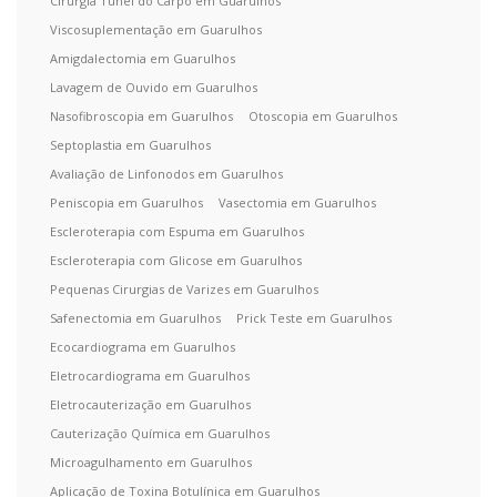
Cirurgia Túnel do Carpo em Guarulhos
Viscosuplementação em Guarulhos
Amigdalectomia em Guarulhos
Lavagem de Ouvido em Guarulhos
Nasofibroscopia em Guarulhos
Otoscopia em Guarulhos
Septoplastia em Guarulhos
Avaliação de Linfonodos em Guarulhos
Peniscopia em Guarulhos
Vasectomia em Guarulhos
Escleroterapia com Espuma em Guarulhos
Escleroterapia com Glicose em Guarulhos
Pequenas Cirurgias de Varizes em Guarulhos
Safenectomia em Guarulhos
Prick Teste em Guarulhos
Ecocardiograma em Guarulhos
Eletrocardiograma em Guarulhos
Eletrocauterização em Guarulhos
Cauterização Química em Guarulhos
Microagulhamento em Guarulhos
Aplicação de Toxina Botulínica em Guarulhos